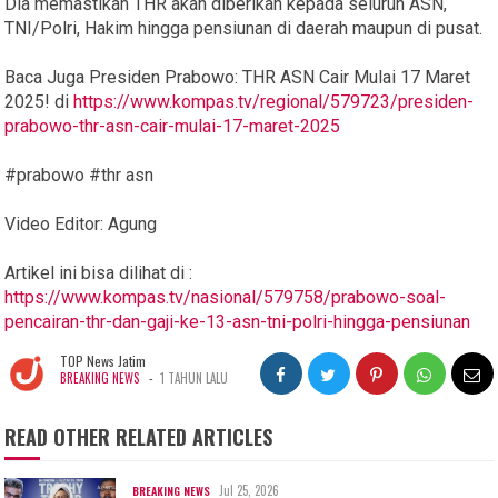
Dia memastikan THR akan diberikan kepada seluruh ASN,
TNI/Polri, Hakim hingga pensiunan di daerah maupun di pusat.
Baca Juga Presiden Prabowo: THR ASN Cair Mulai 17 Maret
2025! di
https://www.kompas.tv/regional/579723/presiden-
prabowo-thr-asn-cair-mulai-17-maret-2025
#prabowo #thr asn
Video Editor: Agung
Artikel ini bisa dilihat di :
https://www.kompas.tv/nasional/579758/prabowo-soal-
pencairan-thr-dan-gaji-ke-13-asn-tni-polri-hingga-pensiunan
TOP News Jatim
-
BREAKING NEWS
1 TAHUN LALU
READ OTHER RELATED ARTICLES
Jul 25, 2026
BREAKING NEWS