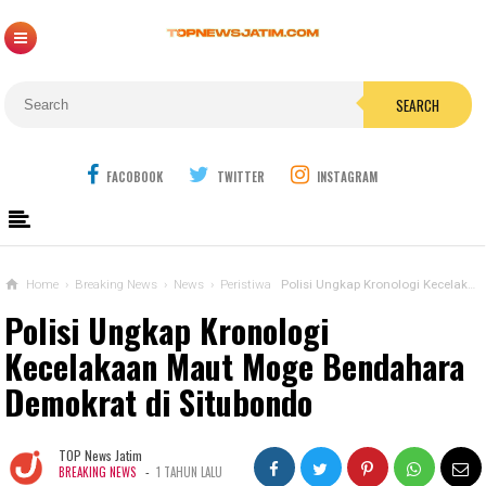
SEARCH
FACOBOOK
TWITTER
INSTAGRAM
Home
›
Breaking News
›
News
›
Peristiwa
Polisi Ungkap Kronologi Kecelakaan Maut Moge Bendahara Demokrat di Situbondo
Polisi Ungkap Kronologi
Kecelakaan Maut Moge Bendahara
Demokrat di Situbondo
TOP News Jatim
-
BREAKING NEWS
1 TAHUN LALU