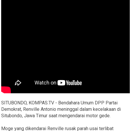
SITUBONDO, KOMPAS.TV - Bendahara Umum DPP Partai
Demokrat, Renville Antonio meninggal dalam kecelakaan di
Situbondo, Jawa Timur saat mengendarai motor gede.
Moge yang dikendarai Renville rusak parah usai terlibat