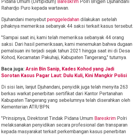
Pidana Umum (Dirtipidum)
Bareskrim
Polri Brigjen Djuhandani
Rahardjo Puro kepada wartawan.
Djuhandani menyebut
penggeledahan
dilakukan setelah
pihaknya memeriksa sebanyak 44 saksi terkait kasus tersebut.
"Sampai saat ini, kami telah memeriksa sebanyak 44 orang
saksi. Dari hasil pemeriksaan, kami menemukan bahwa dugaan
pemalsuan ini terjadi sejak tahun 2021 hingga saat ini di Desa
Kohod, Kecamatan Pakuhaji, Kabupaten Tangerang," tuturnya.
Baca juga:
Arsin Bin Sanip, Kades Kohod yang Jadi
Sorotan Kasus Pagar Laut: Dulu Kuli, Kini Mangkir Polisi
Di sisi lain, lanjut Djuhandani, penyidik juga telah menyita 263
berkas warkat penerbitan sertifikat dari Kantor Pertanahan
Kabupaten Tangerang yang sebelumnya telah diserahkan oleh
Kementerian ATR/BPN.
"Prinsipnya, Direktorat Tindak Pidana Umum
Bareskrim
Polri
melaksanakan penyidikan secara profesional dan transparan
kepada masyarakat terkait perkembangan kasus penerbitan