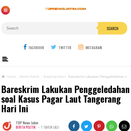
SEARCH
FACOBOOK
TWITTER
INSTAGRAM
Home
›
Berita Politik
›
Breaking News
Bareskrim Lakukan Penggeledahan soal Kasus Pagar Laut Tangerang Hari Ini
Bareskrim Lakukan Penggeledahan
soal Kasus Pagar Laut Tangerang
Hari Ini
TOP News Jatim
-
BERITA POLITIK
1 TAHUN LALU