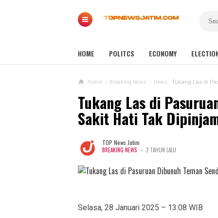
HOME
POLITCS
ECONOMY
ELECTIO
Home
›
Breaking News
›
News
Tukang Las di Pa
Tukang Las di Pasurua
Sakit Hati Tak Dipinja
TOP News Jatim
-
BREAKING NEWS
2 TAHUN LALU
Selasa, 28 Januari 2025 – 13:08 WIB