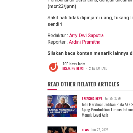
(mcr23/jpnn)
Sakit hati tidak dipinjami uang, tukang
sendiri
Redaktur :
Arry Dwi Saputra
Reporter :
Ardini Pramitha
Silakan baca konten menarik lainnya 
TOP News Jatim
-
BREAKING NEWS
2 TAHUN LALU
READ OTHER RELATED ARTICLES
Jul 25, 2026
BREAKING NEWS
John Herdman Jadikan Piala AFF 
Ajang Pembuktian Timnas Indone
Menuju Level Asia
Jun 27, 2026
NEWS