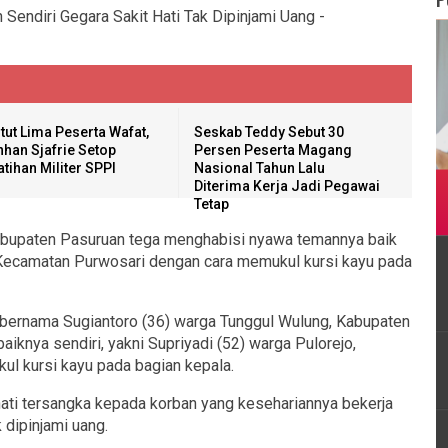
tut Lima Peserta Wafat,
Seskab Teddy Sebut 30
han Sjafrie Setop
Persen Peserta Magang
atihan Militer SPPI
Nasional Tahun Lalu
Diterima Kerja Jadi Pegawai
Tetap
abupaten Pasuruan tega menghabisi nyawa temannya baik
o, Kecamatan Purwosari dengan cara memukul kursi kayu pada
 bernama Sugiantoro (36) warga Tunggul Wulung, Kabupaten
knya sendiri, yakni Supriyadi (52) warga Pulorejo,
l kursi kayu pada bagian kepala.
hati tersangka kepada korban yang kesehariannya bekerja
 dipinjami uang.