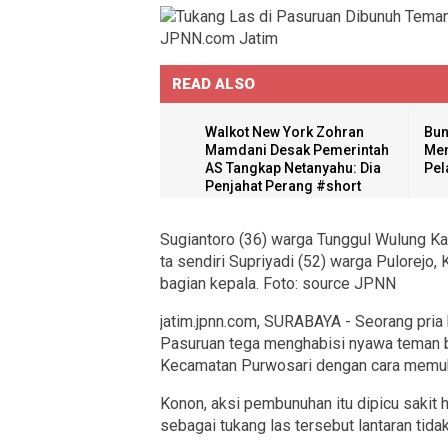
READ ALSO
Walkot New York Zohran
Bun
Mamdani Desak Pemerintah
Men
AS Tangkap Netanyahu: Dia
Pel
Penjahat Perang #short
Sugiantoro (36) warga Tunggul Wulung K
ta sendiri Supriyadi (52) warga Pulorej
bagian kepala. Foto: source JPNN
jatim.jpnn.com
, SURABAYA - Seorang pria
Pasuruan tega menghabisi nyawa teman bai
Kecamatan Purwosari dengan cara memuku
Konon, aksi pembunuhan itu dipicu sakit 
sebagai tukang las tersebut lantaran tidak