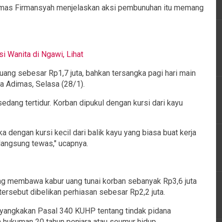
mas Firmansyah menjelaskan aksi pembunuhan itu memang
 Wanita di Ngawi, Lihat
i uang sebesar Rp1,7 juta, bahkan tersangka pagi hari main
ta Adimas, Selasa (28/1).
dang tertidur. Korban dipukul dengan kursi dari kayu
 dengan kursi kecil dari balik kayu yang biasa buat kerja
 langsung tewas," ucapnya.
ng membawa kabur uang tunai korban sebanyak Rp3,6 juta
ersebut dibelikan perhiasan sebesar Rp2,2 juta.
nyangkakan Pasal 340 KUHP tentang tindak pidana
ukuman 20 tahun penjara atau seumur hidup.