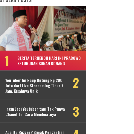
BERITA TERHEBOH HARI INI PRABOWO
KETURUNAN SUNAN BONANG
YouTuber Ini Raup Untung Rp 200
Juta dari Live Streeaming Tidur 7
Jam, Kisahnya Unik
Ingin Jadi Youtuber tapi Tak Punya
Chanel, Ini Cara Membuatnya
Apa Itu Buzzer? Simak Pengertian