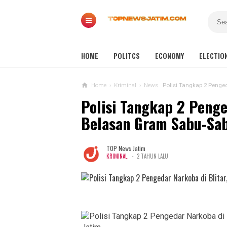
HOME
POLITCS
ECONOMY
ELECTIO
Home
›
Kriminal
›
News
Polisi Tangkap 2 Penge
Polisi Tangkap 2 Penged
Belasan Gram Sabu-Sa
TOP News Jatim
-
KRIMINAL
2 TAHUN LALU