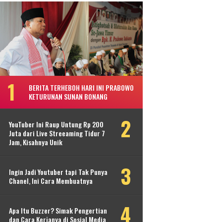
BERITA TERHEBOH HARI INI PRABOWO
KETURUNAN SUNAN BONANG
YouTuber Ini Raup Untung Rp 200
Juta dari Live Streeaming Tidur 7
Jam, Kisahnya Unik
Ingin Jadi Youtuber tapi Tak Punya
Chanel, Ini Cara Membuatnya
Apa Itu Buzzer? Simak Pengertian
dan Cara Kerjanya di Sosial Media