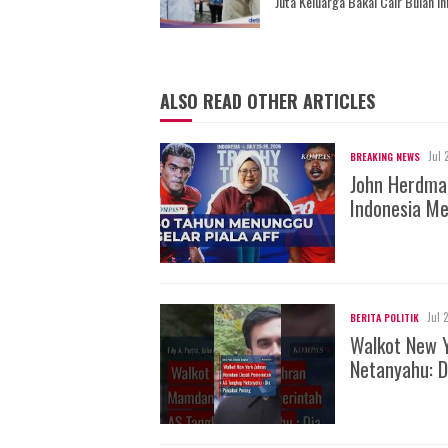
Juta Keluarga Bakal Cair Bulan In
ALSO READ OTHER ARTICLES
Jul 
BREAKING NEWS
John Herdman
Indonesia Me
Jul 
BERITA POLITIK
Walkot New 
Netanyahu: D