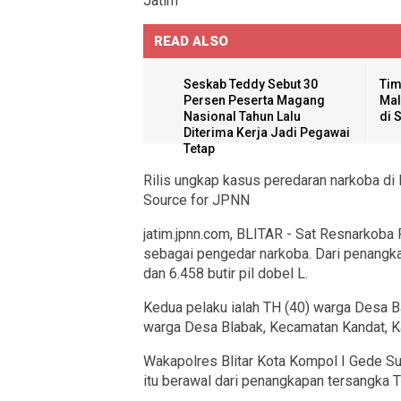
READ ALSO
Seskab Teddy Sebut 30
Tim
Persen Peserta Magang
Mal
Nasional Tahun Lalu
di 
Diterima Kerja Jadi Pegawai
Tetap
Rilis ungkap kasus peredaran narkoba di
Source for JPNN
jatim.jpnn.com
, BLITAR - Sat Resnarkoba 
sebagai pengedar narkoba. Dari penangka
dan 6.458 butir pil dobel L.
Kedua pelaku ialah TH (40) warga Desa 
warga Desa Blabak, Kecamatan Kandat, K
Wakapolres Blitar Kota Kompol I Gede S
itu berawal dari penangkapan tersangka 