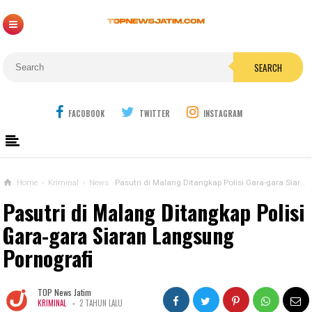
SEARCH
FACOBOOK
TWITTER
INSTAGRAM
Home
›
Kriminal
›
News
Pasutri di Malang Ditangkap Polisi Gara-gara Siaran Langsung Pornografi
Pasutri di Malang Ditangkap Polisi
Gara-gara Siaran Langsung
Pornografi
TOP News Jatim
-
KRIMINAL
2 TAHUN LALU