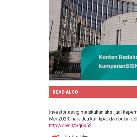
READ ALSO
Investor asing melakukan aksi jual kepe
Mei 2023, naik dua kali lipat dari bulan
http://dlvr.it/Sq6k52
TOP News Jatim