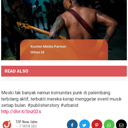
READ ALSO
Meski tak banyak namun komunitas punk di palembang
terbilang aktif, terbukti mereka kerap menggelar event musik
setiap bulan. #publisherstory #urbanid
http://dlvr.it/Snz02s
TOP News Jatim
-
3 TAHUN LALU