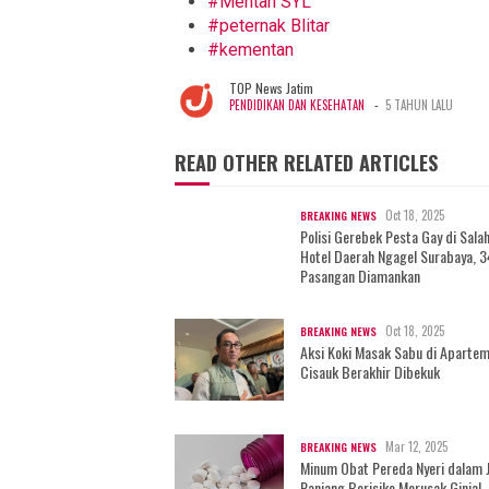
#
Mentan SYL
#
peternak Blitar
#
kementan
TOP News Jatim
-
PENDIDIKAN DAN KESEHATAN
5 TAHUN LALU
READ OTHER RELATED ARTICLES
Oct 18, 2025
BREAKING NEWS
Polisi Gerebek Pesta Gay di Sala
Hotel Daerah Ngagel Surabaya, 3
Pasangan Diamankan
Oct 18, 2025
BREAKING NEWS
Aksi Koki Masak Sabu di Aparte
Cisauk Berakhir Dibekuk
Mar 12, 2025
BREAKING NEWS
Minum Obat Pereda Nyeri dalam 
Panjang Berisiko Merusak Ginjal