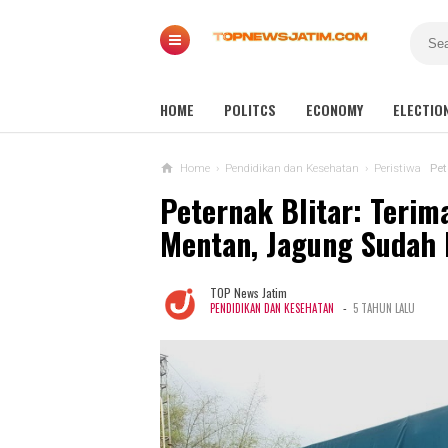
HOME
POLITCS
ECONOMY
ELECTIO
Home
›
Pendidikan dan Kesehatan
›
Peristiwa
Pet
Peternak Blitar: Terim
Mentan, Jagung Sudah 
TOP News Jatim
-
PENDIDIKAN DAN KESEHATAN
5 TAHUN LALU