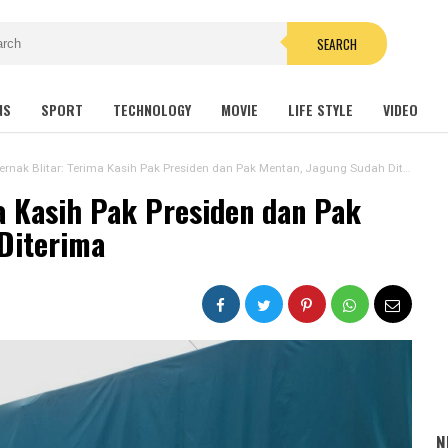
SEARCH
NS
SPORT
TECHNOLOGY
MOVIE
LIFE STYLE
VIDEO
ernak Blitar: Terima Kasih Pak Presiden dan Pak Mentan, Jagung Sudah Diterima
a Kasih Pak Presiden dan Pak
Diterima
N