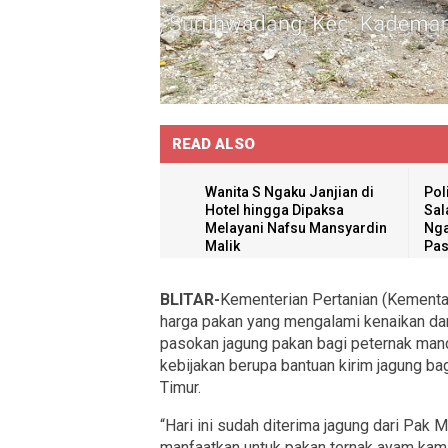
READ ALSO
Wanita S Ngaku Janjian di
Pol
Hotel hingga Dipaksa
Sal
Melayani Nafsu Mansyardin
Nga
Malik
Pas
BLITAR-
Kementerian Pertanian (Kementan
harga pakan yang mengalami kenaikan da
pasokan jagung pakan bagi peternak mand
kebijakan berupa bantuan kirim jagung bagi
Timur.
“Hari ini sudah diterima jagung dari Pak 
manfaatkan untuk pakan ternak ayam kami 