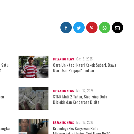
Oct 18, 2025
BREAKING NEWS
h Satu
Cara Unik tapi Ngeri Kakek Subari, Bawa
4
Ular Usir 'Penjajah' Trotoar
Mar 12, 2025
BREAKING NEWS
men
STNK Mati 2 Tahun, Siap-siap Data
Diblokir dan Kendaraan Disita
Mar 12, 2025
BREAKING NEWS
Jangka
Kronologi Eks Karyawan Bobol
Minimarket di Jatim, Curi Uang Rp20