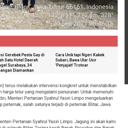
isi Gerebek Pesta Gay di
Cara Unik tapi Ngeri Kakek
ah Satu Hotel Daerah
Subari, Bawa Ular Usir
gel Surabaya, 34
'Penjajah' Trotoar
angan Diamankan
) terus melakukan intervensi kongkret untuk menstabilkan
n harga telur yang mengalami penurunan. Untuk memenuhi
iri, Menteri Pertanian Syahrul Yasin Limpo mengeluarkan
 peternak, salah satunya terjadi di peternak Blitar, Jawa
Menteri Pertanian Syahrul Yasin Limpo. Jagung ini akan kami
di wilayah Blitar. Terima kasih Bapak Presiden dan Bapak