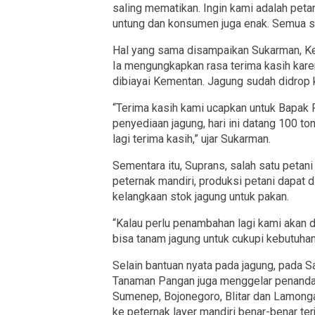
saling mematikan. Ingin kami adalah petan
untung dan konsumen juga enak. Semua se
Hal yang sama disampaikan Sukarman, Ket
Ia mengungkapkan rasa terima kasih kare
dibiayai Kementan. Jagung sudah didrop 
“Terima kasih kami ucapkan untuk Bapak
penyediaan jagung, hari ini datang 100 to
lagi terima kasih,” ujar Sukarman.
Sementara itu, Suprans, salah satu petan
peternak mandiri, produksi petani dapat
kelangkaan stok jagung untuk pakan.
“Kalau perlu penambahan lagi kami akan d
bisa tanam jagung untuk cukupi kebutuhan
Selain bantuan nyata pada jagung, pada 
Tanaman Pangan juga menggelar penandata
Sumenep, Bojonegoro, Blitar dan Lamonga
ke peternak layer mandiri benar-benar te