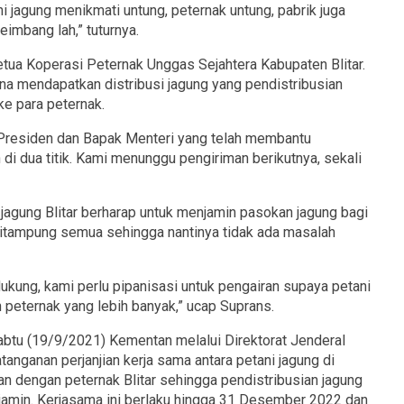
i jagung menikmati untung, peternak untung, pabrik juga
imbang lah,” tuturnya.
ua Koperasi Peternak Unggas Sejahtera Kabupaten Blitar.
na mendapatkan distribusi jagung yang pendistribusian
ke para peternak.
 Presiden dan Bapak Menteri yang telah membantu
n di dua titik. Kami menunggu pengiriman berikutnya, sekali
i jagung Blitar berharap untuk menjamin pasokan jagung bagi
 ditampung semua sehingga nantinya tidak ada masalah
ukung, kami perlu pipanisasi untuk pengairan supaya petani
 peternak yang lebih banyak,” ucap Suprans.
Sabtu (19/9/2021) Kementan melalui Direktorat Jenderal
nganan perjanjian kerja sama antara petani jagung di
n dengan peternak Blitar sehingga pendistribusian jagung
rjamin. Kerjasama ini berlaku hingga 31 Desember 2022 dan