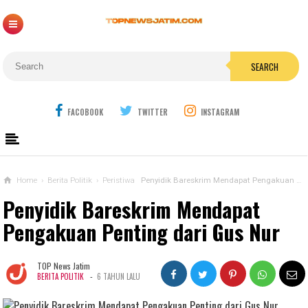
SEARCH
FACOBOOK
TWITTER
INSTAGRAM
Home
›
Berita Politik
›
Peristiwa
Penyidik Bareskrim Mendapat Pengakuan Penting dari Gus Nur
Penyidik Bareskrim Mendapat
Pengakuan Penting dari Gus Nur
TOP News Jatim
-
BERITA POLITIK
6 TAHUN LALU