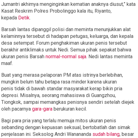
Jumantri akhirnya menginginkan kematian anaknya diusut,” kata
Kasat Reskrim Polres Probolinggo kala itu, Riyanto,
kepada
Detik
.
Barsah lantas dipanggil polisi dan meminta menunjukkan alat
kelaminnya tersebut di hadapan petugas, keluarga, dan kepala
desa setempat. Forum penghakiman ukuran penis tersebut
berakhir antiklimaks untuk Nedi. Semua pihak sepakat bahwa
ukuran penis Barsah
normal-normal saja
. Nedi lantas meminta
maaf.
Buat yang merasa pelaporan PM atas istrinya berlebihan,
mungkin belum tahu betapa rasa minder karena ukuran
penis tidak di bawah standar masyarakat kerap bikin pria
depresi. Misalnya, seorang mahasiswa di Guangzhou,
Tiongkok, sampai memangkas penisnya sendiri setelah diejek
oleh pacarnya
gara-gara
berukuran kecil.
Bagi para pria yang terlalu memuja mitos ukuran penis
sebanding dengan kepuasan seksual, bertobatlah dan simak
penjelasan ini. Seksolog Andri Wanananda
sudah bilang
, besar