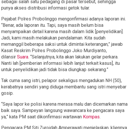
sebagai salah satu pedagang di pasar tersebut, sehingga
punya akses distribusi informasi getok tular.
Pejabat Polres Probolinggo mengonfirmasi adanya laporan ini.
“Benar, ada laporan itu. Tapi, saya masih belum bisa
menyampaikan detail karena masih dalam lidik [penyelidikan].
Jadi, kami masih melakukan pendalaman. Kita sudah
memanggil beberapa saksi untuk dimintai keterangan,” jawab
Kasat Reskrim Polres Probolinggo Joko Murdiyanto,
dilansir
Suara
. “Selanjutnya, kita akan lakukan gelar perkara.
Nanti lah [pemberian informasi lebih lanjut terkait kasus], itu
untuk penyelidikan jadi tidak bisa diungkap sekarang.”
Tak cuma sang istri, pelapor sekaligus mengadukan NH (50),
kerabatnya sendiri yang diduga membantu sang istri menyebar
gosip.
“Saya lapor ke polisi karena merasa malu dan dicemarkan nama
baik saya. Sampeyan langsung wawancara ke pengacara saya
ya,” kata PM saat dikonfirmasi wartawan
Kompas
.
Pengacara PM Siti Zuroidah Amperawati menjelaskan, kliennya