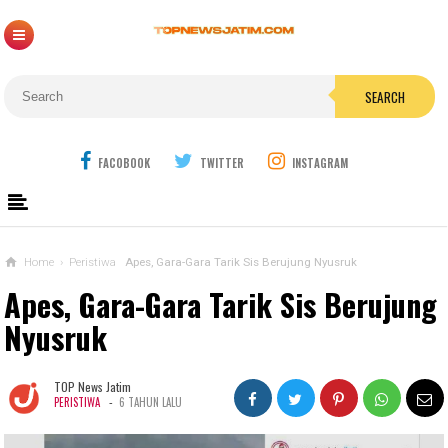
SEARCH
FACOBOOK
TWITTER
INSTAGRAM
Home
›
Peristiwa
Apes, Gara-Gara Tarik Sis Berujung Nyusruk
Apes, Gara-Gara Tarik Sis Berujung
Nyusruk
TOP News Jatim
-
PERISTIWA
6 TAHUN LALU