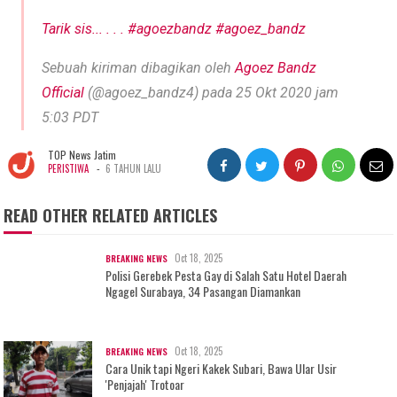
Tarik sis... . . . #agoezbandz #agoez_bandz
Sebuah kiriman dibagikan oleh
Agoez Bandz
Official
(@agoez_bandz4) pada 25 Okt 2020 jam
5:03 PDT
TOP News Jatim
-
PERISTIWA
6 TAHUN LALU
READ OTHER RELATED ARTICLES
Oct 18, 2025
BREAKING NEWS
Polisi Gerebek Pesta Gay di Salah Satu Hotel Daerah
Ngagel Surabaya, 34 Pasangan Diamankan
Oct 18, 2025
BREAKING NEWS
Cara Unik tapi Ngeri Kakek Subari, Bawa Ular Usir
'Penjajah' Trotoar