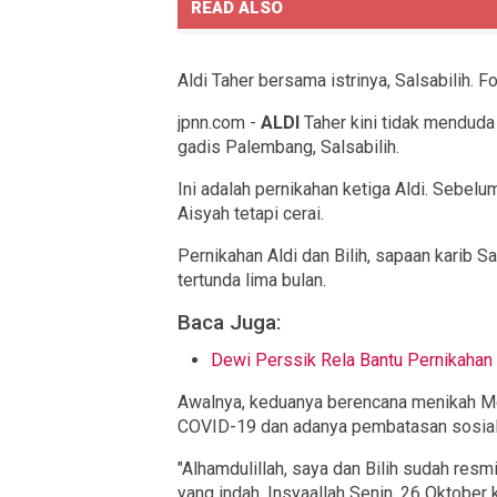
READ ALSO
Aldi Taher bersama istrinya, Salsabilih. 
jpnn.com
-
ALDI
Taher kini tidak menduda 
gadis Palembang, Salsabilih.
Ini adalah pernikahan ketiga Aldi. Sebe
Aisyah tetapi cerai.
Pernikahan Aldi dan Bilih, sapaan karib S
tertunda lima bulan.
Baca Juga:
Dewi Perssik Rela Bantu Pernikahan 
Awalnya, keduanya berencana menikah Me
COVID-19 dan adanya pembatasan sosial
"Alhamdulillah, saya dan Bilih sudah res
yang indah. Insyaallah Senin, 26 Oktober 