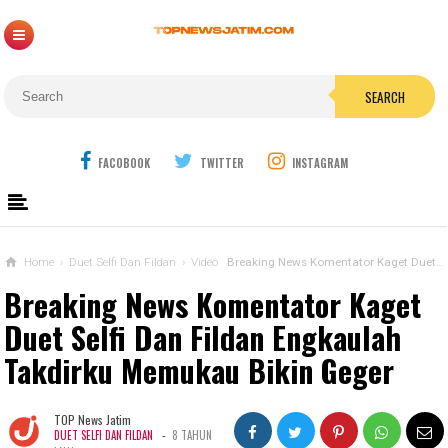
SEARCH
FACOBOOK
TWITTER
INSTAGRAM
Home
›
Duet Selfi Dan Fildan
›
Video
Breaking News Komentator Kaget Duet Selfi Dan Fildan Engkaulah Takdirku Memukau Bikin Geger
Breaking News Komentator Kaget
Duet Selfi Dan Fildan Engkaulah
Takdirku Memukau Bikin Geger
TOP News Jatim
-
DUET SELFI DAN FILDAN
8 TAHUN