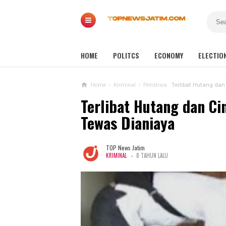
HOME
POLITCS
ECONOMY
ELECTIO
Home
›
Kriminal
›
Peristiwa
Terlibat Hutang dan 
Terlibat Hutang dan Cin
Tewas Dianiaya
TOP News Jatim
-
KRIMINAL
8 TAHUN LALU