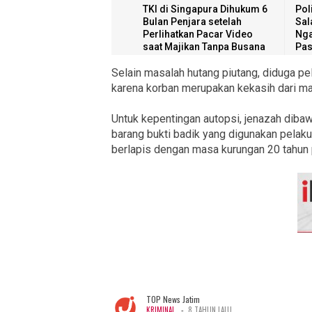
TKI di Singapura Dihukum 6
Pol
Bulan Penjara setelah
Sal
Perlihatkan Pacar Video
Nga
saat Majikan Tanpa Busana
Pas
Selain masalah hutang piutang, diduga p
karena korban merupakan kekasih dari ma
Untuk kepentingan autopsi, jenazah dib
barang bukti badik yang digunakan pelaku
berlapis dengan masa kurungan 20 tahun 
TOP News Jatim
-
KRIMINAL
8 TAHUN LALU