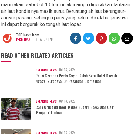
mam.rakan berbobot 10 ton ini tak mampu digerakkan, lantaran
air laut kondisinya masih surut. Beruntung air laut berangsur-
angsur pasang, sehingga paus yang belum diketahui jenisnya
ini dapat bergerak ke tengah laut lepas
TOP News Jatim
-
PERISTIWA
8 TAHUN LALU
READ OTHER RELATED ARTICLES
Oct 18, 2025
BREAKING NEWS
Polisi Gerebek Pesta Gay di Salah Satu Hotel Daerah
Ngagel Surabaya, 34 Pasangan Diamankan
Oct 18, 2025
BREAKING NEWS
Cara Unik tapi Ngeri Kakek Subari, Bawa Ular Usir
'Penjajah' Trotoar
Oct 18, 2025
BREAKING NEWS