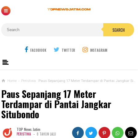
SEARCH
FACOBOOK
TWITTER
INSTAGRAM
Home
›
Peristiwa
Paus Sepanjang 17 Meter Terdampar di Pantai Jangkar Situbondo
Paus Sepanjang 17 Meter
Terdampar di Pantai Jangkar
Situbondo
TOP News Jatim
-
PERISTIWA
8 TAHUN LALU