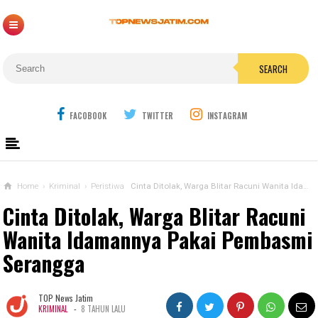
SEARCH
FACOBOOK
TWITTER
INSTAGRAM
Home
›
Kriminal
›
Peristiwa
Cinta Ditolak, Warga Blitar Racuni Wanita Idamannya Pakai Pembasmi Serangga
Cinta Ditolak, Warga Blitar Racuni
Wanita Idamannya Pakai Pembasmi
Serangga
TOP News Jatim
-
KRIMINAL
8 TAHUN LALU